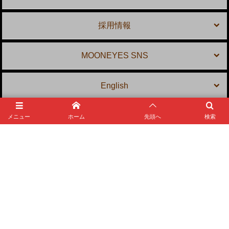
採用情報
MOONEYES SNS
English
メニュー
ホーム
先頭へ
検索
MOONEYES Area-1
〒 231-0804 神奈川県横浜市中区本牧宮原 2-10
TEL: 045-623-5959
E-mail:
shop@mooneyes.co.jp
©
1983 - 2026
MOONEYES Area-1 Official Website