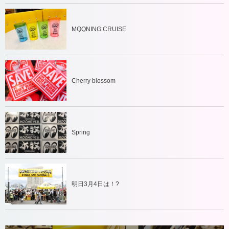
MQQNING CRUISE
Cherry blossom
Spring
明日3月4日は！?