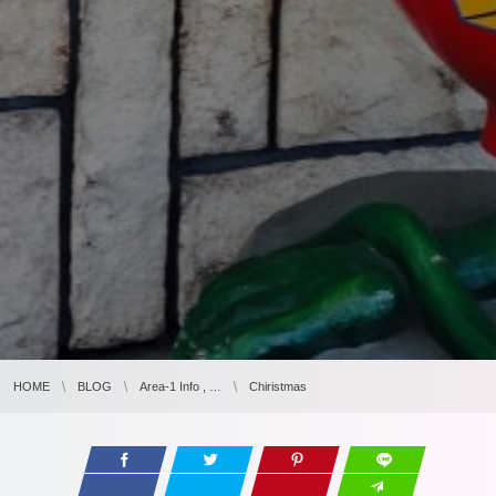
HOME
BLOG
Area-1 Info , …
Chiristmas