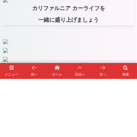
カリファルニア カーライフを
一緒に盛り上げましょう
メニュー
前へ
ホーム
先頭へ
次へ
検索
あなたのカーライフとサザン カリフォルニア スタイルをサ
ポートします!Car & Motorcycle パーツ、オリジナル グッズ
さらに RAT FINK を初めとしたキャラクターアイテムも充
実。MOONEYESは世界に広がるアメリカン スタイル カンパ
ニーです。