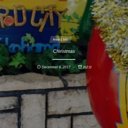
, …
Area-1 Info
Chiristmas
December
9
,
2017
約2分