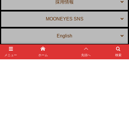
採用情報
MOONEYES SNS
English
メニュー
ホーム
先頭へ
検索
MOONEYES Area-1
〒 231-0804 神奈川県横浜市中区本牧宮原 2-10
TEL: 045-623-5959
E-mail:
shop@mooneyes.co.jp
©
1983 - 2026
MOONEYES Area-1 Official Website