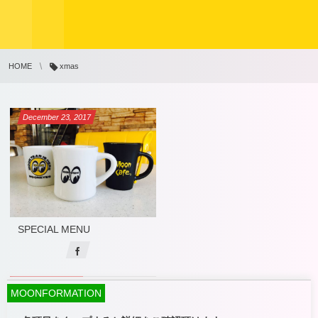
HOME
xmas
December
23
,
2017
SPECIAL MENU
MOONFORMATION