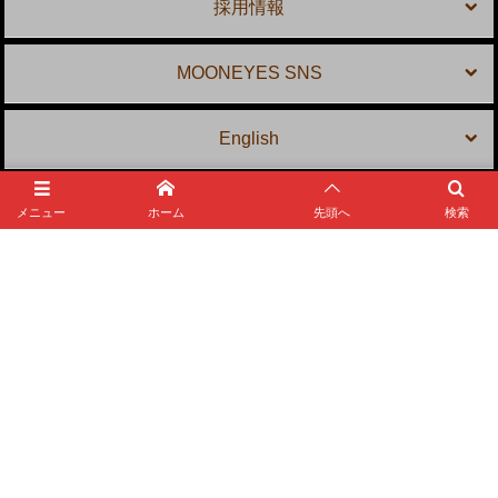
採用情報
MOONEYES SNS
English
メニュー
ホーム
先頭へ
検索
MOONEYES Area-1
〒 231-0804 神奈川県横浜市中区本牧宮原 2-10
TEL: 045-623-5959
E-mail:
shop@mooneyes.co.jp
©
1983 - 2026
MOONEYES Area-1 Official Website