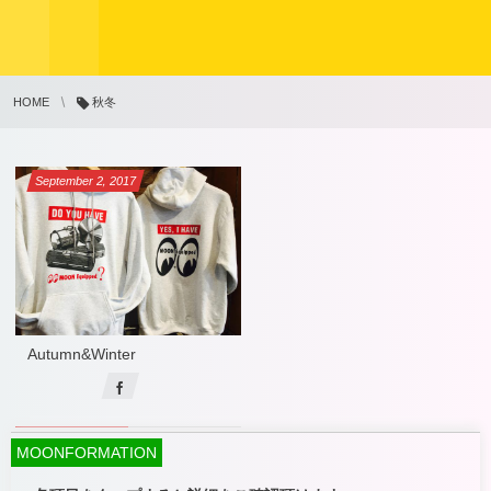
HOME
秋冬
September
2
,
2017
Autumn&Winter
MOONFORMATION